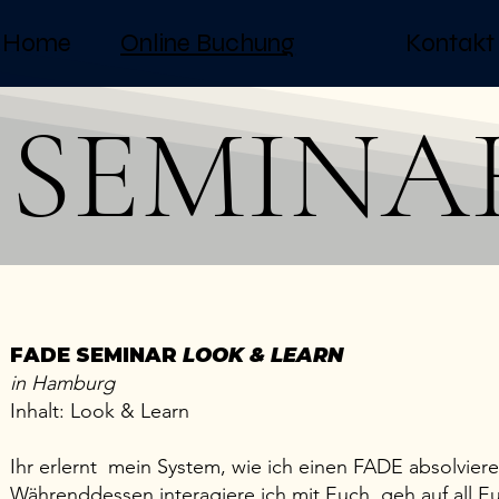
Home
Online Buchung
Kontakt
SEMINA
FADE SEMINAR
LOOK & LEARN
in Hamburg
Inhalt: Look & Learn
Ihr erlernt mein System, wie ich einen FADE absolviere
Währenddessen interagiere ich mit Euch, geh auf all E