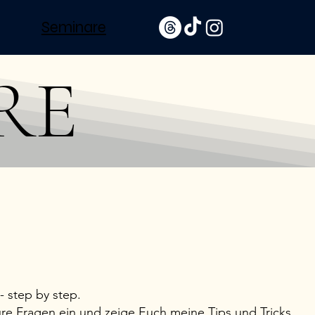
Seminare
RE
- step by step.
ure Fragen ein und zeige Euch meine Tips und Tricks,